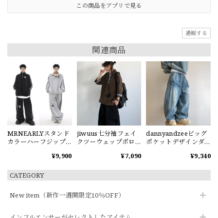
この商品をアプリで見る
通報する
関連商品
MRNEARLYスタンド
jiwuus七分袖フェイ
dannyandzeeビッグ
カラーハーフジップ
クツーウェップポロ
ポケットデザインダ
スウェット
シャツ
メージ加工デニムパ
¥9,900
¥7,090
¥9,340
ンツ
CATEGORY
New item（新作一週間限定10％OFF）
インフルエンサーがセレクトしたアイテム