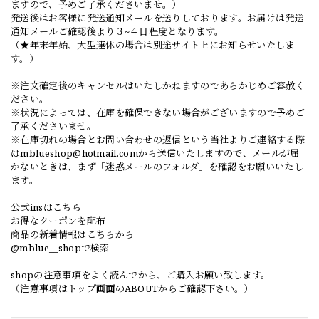
ますので、予めご了承くださいませ。）
発送後はお客様に発送通知メールを送りしております。お届けは発送
通知メールご確認後より３~４日程度となります。
（★年末年始、大型連休の場合は別途サイト上にお知らせいたしま
す。）
※注文確定後のキャンセルはいたしかねますのであらかじめご容赦く
ださい。
※状況によっては、在庫を確保できない場合がございますので予めご
了承くださいませ。
※在庫切れの場合とお問い合わせの返信という当社よりご連絡する際
は
mblueshop@hotmail.com
から送信いたしますので、メールが届
かないときは、まず「迷惑メールのフォルダ」を確認をお願いいたし
ます。
公式insはこちら
お得なクーポンを配布
商品の新着情報はこちらから
@mblue__shopで検索
shopの注意事項をよく読んでから、ご購入お願い致します。
（注意事項はトップ画面のABOUTからご確認下さい。）