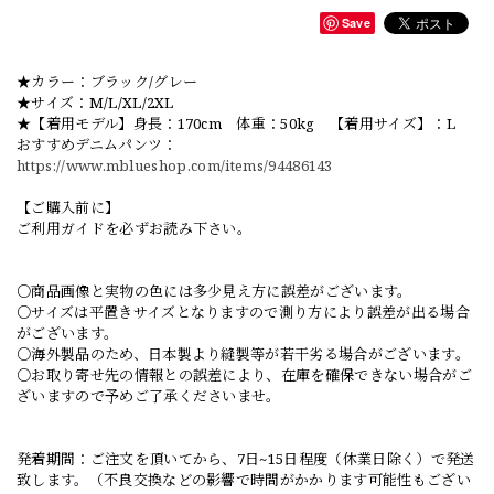
Save
★カラー：ブラック/グレー
★サイズ：M/L/XL/2XL
★【着用モデル】身長：170cm 体重：50kg 【着用サイズ】：L
おすすめデニムパンツ：
https://www.mblueshop.com/items/94486143
【ご購入前に】
ご利用ガイドを必ずお読み下さい。
○商品画像と実物の色には多少見え方に誤差がございます。
○サイズは平置きサイズとなりますので測り方により誤差が出る場合
がございます。
○海外製品のため、日本製より縫製等が若干劣る場合がございます。
○お取り寄せ先の情報との誤差により、在庫を確保できない場合がご
ざいますので予めご了承くださいませ。
発着期間：ご注文を頂いてから、7日~15日程度（休業日除く）で発送
致します。（不良交換などの影響で時間がかかります可能性もござい