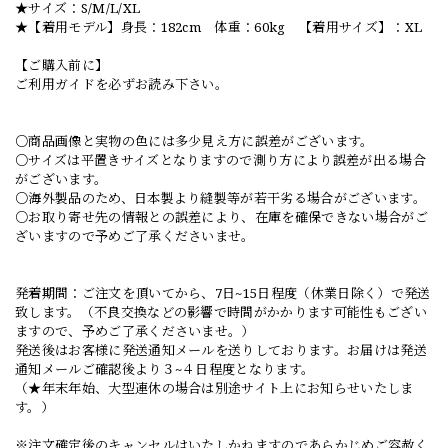
★サイズ：S/M/L/XL
★【着用モデル】身長：182cm 体重：60kg 【着用サイズ】：XL
【ご購入前に】
ご利用ガイドを必ずお読み下さい。
○商品画像と実物の色には多少見え方に誤差がございます。
○サイズは平置きサイズとなりますので測り方により誤差が出る場合
がございます。
○海外製品のため、日本製より縫製等が若干劣る場合がございます。
○お取り寄せ先の情報との誤差により、在庫を確保できない場合がご
ざいますので予めご了承くださいませ。
発着期間：ご注文を頂いてから、7日~15日程度（休業日除く）で発送
致します。（不良交換などの影響で時間がかかります可能性もござい
ますので、予めご了承くださいませ。）
発送後はお客様に発送通知メールを送りしております。お届けは発送
通知メールご確認後より３~４日程度となります。
（★年末年始、大型連休の場合は別途サイト上にお知らせいたしま
す。）
※注文確定後のキャンセルはいたしかねますのであらかじめご容赦く