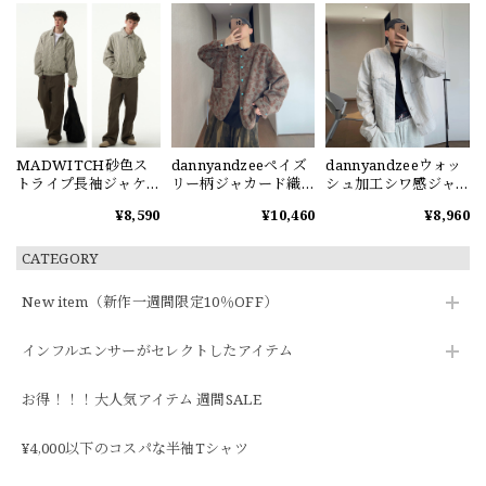
MADWITCH砂色ス
dannyandzeeペイズ
dannyandzeeウォッ
トライプ長袖ジャケ
リー柄ジャカード織
シュ加工シワ感ジャ
ット
りジャケット
ケット
¥8,590
¥10,460
¥8,960
CATEGORY
New item（新作一週間限定10％OFF）
インフルエンサーがセレクトしたアイテム
お得！！！大人気アイテム 週間SALE
¥4,000以下のコスパな半袖Tシャツ