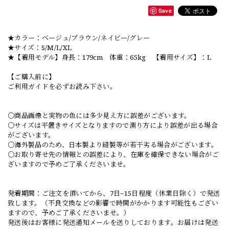
Save
★カラー：ベージュ/ブラウン/ネイビー/グレー
★サイズ：S/M/L/XL
★【着用モデル】身長：179cm 体重：65kg 【着用サイズ】：L
【ご購入前に】
ご利用ガイドを必ずお読み下さい。
○商品画像と実物の色には多少見え方に誤差がございます。
○サイズは平置きサイズとなりますので測り方により誤差が出る場合
がございます。
○海外製品のため、日本製より縫製等が若干劣る場合がございます。
○お取り寄せ先の情報との誤差により、在庫を確保できない場合がご
ざいますので予めご了承くださいませ。
発着期間：ご注文を頂いてから、7日~15日程度（休業日除く）で発送
致します。（不良交換などの影響で時間がかかります可能性もござい
ますので、予めご了承くださいませ。）
発送後はお客様に発送通知メールを送りしております。お届けは発送