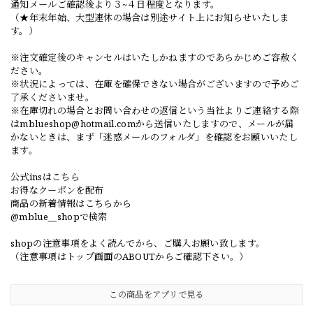
通知メールご確認後より３~４日程度となります。
（★年末年始、大型連休の場合は別途サイト上にお知らせいたしま
す。）
※注文確定後のキャンセルはいたしかねますのであらかじめご容赦く
ださい。
※状況によっては、在庫を確保できない場合がございますので予めご
了承くださいませ。
※在庫切れの場合とお問い合わせの返信という当社よりご連絡する際
は
mblueshop@hotmail.com
から送信いたしますので、メールが届
かないときは、まず「迷惑メールのフォルダ」を確認をお願いいたし
ます。
公式insはこちら
お得なクーポンを配布
商品の新着情報はこちらから
@mblue__shopで検索
shopの注意事項をよく読んでから、ご購入お願い致します。
（注意事項はトップ画面のABOUTからご確認下さい。）
この商品をアプリで見る