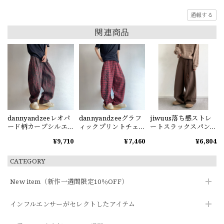
通報する
関連商品
dannyandzeeレオパ
dannyandzeeグラフ
jiwuus落ち感ストレ
ード柄カーブシルエ
ィックプリントチェ
ートスラックスパン
ットパンツ
ック柄ワイドパンツ
ツ
¥9,710
¥7,460
¥6,804
CATEGORY
New item（新作一週間限定10％OFF）
インフルエンサーがセレクトしたアイテム