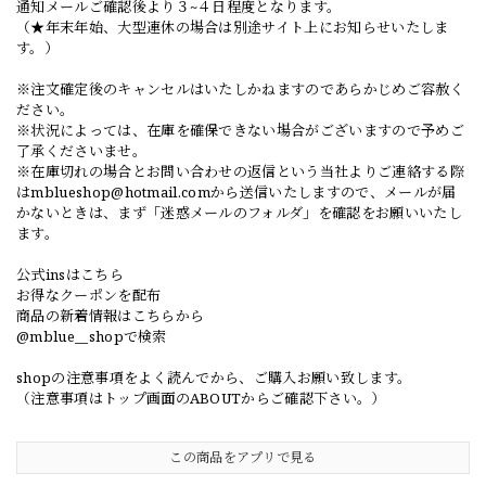
通知メールご確認後より３~４日程度となります。
（★年末年始、大型連休の場合は別途サイト上にお知らせいたしま
す。）
※注文確定後のキャンセルはいたしかねますのであらかじめご容赦く
ださい。
※状況によっては、在庫を確保できない場合がございますので予めご
了承くださいませ。
※在庫切れの場合とお問い合わせの返信という当社よりご連絡する際
は
mblueshop@hotmail.com
から送信いたしますので、メールが届
かないときは、まず「迷惑メールのフォルダ」を確認をお願いいたし
ます。
公式insはこちら
お得なクーポンを配布
商品の新着情報はこちらから
@mblue__shopで検索
shopの注意事項をよく読んでから、ご購入お願い致します。
（注意事項はトップ画面のABOUTからご確認下さい。）
この商品をアプリで見る