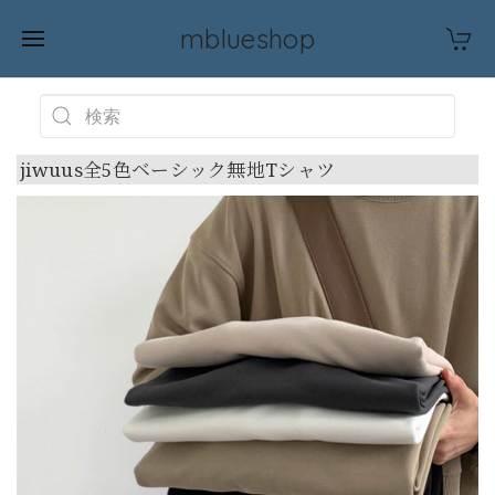
mblueshop
jiwuus全5色ベーシック無地Tシャツ