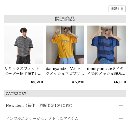
通報する
関連商品
リラックスフィット
dannyandzeeVネッ
dannyandzeeタイダ
ボーダー柄半袖Tシャ
クメッシュロゴプリ
イ染めメッシュ編みV
ツ
ント半袖Tシャツ
ネック半袖Tシャツ
¥5,210
¥5,210
¥6,000
CATEGORY
New item（新作一週間限定10％OFF）
インフルエンサーがセレクトしたアイテム