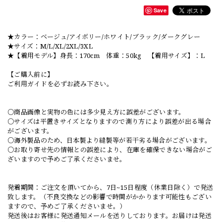
Save
★カラー：ベージュ/アイボリー/ホワイト/ブラック/ダークグレー
★サイズ：M/L/XL/2XL/3XL
★【着用モデル】身長：170cm 体重：50kg 【着用サイズ】：L
【ご購入前に】
ご利用ガイドを必ずお読み下さい。
○商品画像と実物の色には多少見え方に誤差がございます。
○サイズは平置きサイズとなりますので測り方により誤差が出る場合
がございます。
○海外製品のため、日本製より縫製等が若干劣る場合がございます。
○お取り寄せ先の情報との誤差により、在庫を確保できない場合がご
ざいますので予めご了承くださいませ。
発着期間：ご注文を頂いてから、7日~15日程度（休業日除く）で発送
致します。（不良交換などの影響で時間がかかります可能性もござい
ますので、予めご了承くださいませ。）
発送後はお客様に発送通知メールを送りしております。お届けは発送