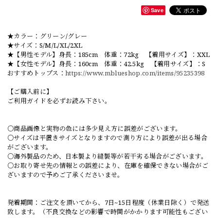
Save
★カラー：グリーン/グレー
★サイズ：S/M/L/XL/2XL
★【男性モデル】身長：185cm 体重：72kg 【着用サイズ】：XXL
★【女性モデル】身長：160cm 体重：42.5kg 【着用サイズ】：S
おすすめトップス：
https://www.mblueshop.com/items/95235398
【ご購入前に】
ご利用ガイドを必ずお読み下さい。
○商品画像と実物の色には多少見え方に誤差がございます。
○サイズは平置きサイズとなりますので測り方により誤差が出る場合
がございます。
○海外製品のため、日本製より縫製等が若干劣る場合がございます。
○お取り寄せ先の情報との誤差により、在庫を確保できない場合がご
ざいますので予めご了承くださいませ。
発着期間：ご注文を頂いてから、7日~15日程度（休業日除く）で発送
致します。（不良交換などの影響で時間がかかります可能性もござい