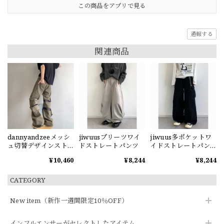
この商品をアプリで見る
通報する
関連商品
dannyandzeeメッシ
jiwuusプリーツワイ
jiwuus多ポケットワ
ュ切替デザインスト
ドストレートパンツ
イドストレートパン
レートカーゴパンツ
ツ
¥10,460
¥8,244
¥8,244
CATEGORY
New item（新作一週間限定10％OFF）
インフルエンサーがセレクトしたアイテム