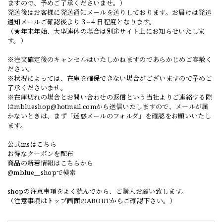
ますので、予めご了承くださいませ。）
発送後はお客様に発送通知メールを送りしております。お届けは発送
通知メールご確認後より３~４日程度となります。
（★年末年始、大型連休の場合は別途サイト上にお知らせいたしま
す。）
※注文確定後のキャンセルはいたしかねますのであらかじめご容赦く
ださい。
※状況によっては、在庫を確保できない場合がございますので予めご
了承くださいませ。
※在庫切れの場合とお問い合わせの返信という当社よりご連絡する際
は
mblueshop@hotmail.com
から送信いたしますので、メールが届
かないときは、まず「迷惑メールのフォルダ」を確認をお願いいたし
ます。
公式insはこちら
お得なクーポンを配布
商品の新着情報はこちらから
@mblue__shopで検索
shopの注意事項をよく読んでから、ご購入お願い致します。
（注意事項はトップ画面のABOUTからご確認下さい。）