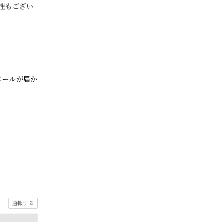
性もござい
メールが届か
通報する