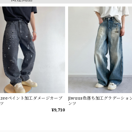
ndzeeペイント加工ダメージカーブ
jiwuus色落ち加工グラデーショ
ツ
ンツ
¥9,710