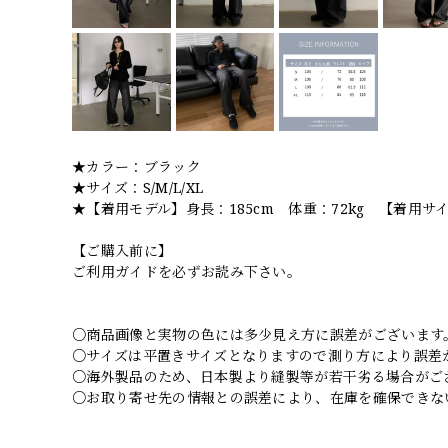
★カラー：ブラック
★サイズ：S/M/L/XL
★【着用モデル】身長：185cm 体重：72kg 【着用サイ
【ご購入前に】
ご利用ガイドを必ずお読み下さい。
○商品画像と実物の色には多少見え方に誤差がございます
○サイズは平置きサイズとなりますので測り方により誤差
○海外製品のため、日本製より縫製等が若干劣る場合がご
○お取り寄せ先の情報との誤差により、在庫を確保できな