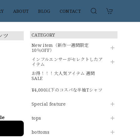
RY
ABOUT
BLOG
CONTACT
ンツ
CATEGORY
New item（新作一週間限定
10％OFF）
インフルエンサーがセレクトしたア
イテム
お得！！！大人気アイテム 週間
SALE
¥4,000以下のコスパな半袖Tシャツ
Special feature
ble
tops
bottoms