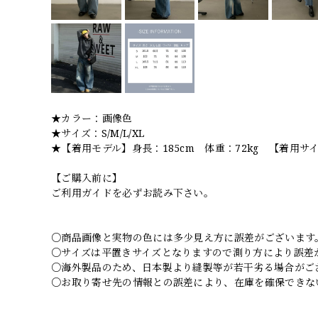
★カラー：画像色
★サイズ：S/M/L/XL
★【着用モデル】身長：185cm 体重：72kg 【着用サイ
【ご購入前に】
ご利用ガイドを必ずお読み下さい。
○商品画像と実物の色には多少見え方に誤差がございます
○サイズは平置きサイズとなりますので測り方により誤差
○海外製品のため、日本製より縫製等が若干劣る場合がご
○お取り寄せ先の情報との誤差により、在庫を確保できな