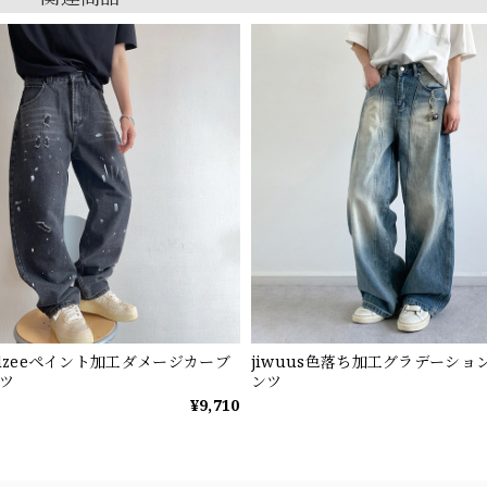
ndzeeペイント加工ダメージカーブ
jiwuus色落ち加工グラデーショ
ツ
ンツ
¥9,710