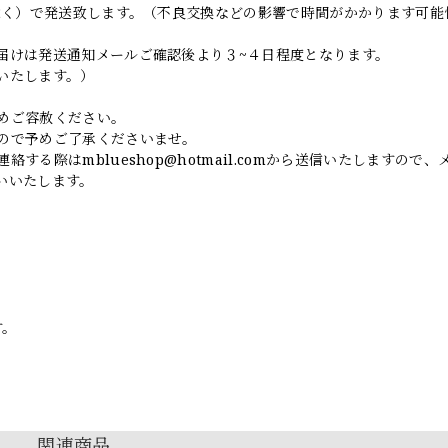
日除く）で発送致します。（不良交換などの影響で時間がかかります可能
届けは発送通知メールご確認後より３~４日程度となります。
いたします。）
めご容赦ください。
ので予めご了承くださいませ。
連絡する際は
mblueshop@hotmail.com
から送信いたしますので、
いいたします。
す。
関連商品