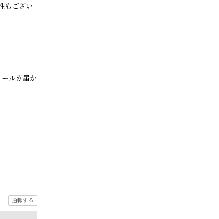
性もござい
メールが届か
通報する