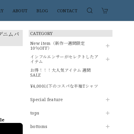
RY
ABOUT
BLOG
CONTACT
デニムパ
CATEGORY
New item（新作一週間限定
10％OFF）
インフルエンサーがセレクトしたア
イテム
お得！！！大人気アイテム 週間
SALE
¥4,000以下のコスパな半袖Tシャツ
Special feature
tops
ble
bottoms