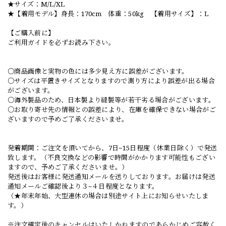
★サイズ：M/L/XL
★【着用モデル】身長：170cm 体重：50kg 【着用サイズ】：L
【ご購入前に】
ご利用ガイドを必ずお読み下さい。
○商品画像と実物の色には多少見え方に誤差がございます。
○サイズは平置きサイズとなりますので測り方により誤差が出る場合
がございます。
○海外製品のため、日本製より縫製等が若干劣る場合がございます。
○お取り寄せ先の情報との誤差により、在庫を確保できない場合がご
ざいますので予めご了承くださいませ。
発着期間：ご注文を頂いてから、7日~15日程度（休業日除く）で発送
致します。（不良交換などの影響で時間がかかります可能性もござい
ますので、予めご了承くださいませ。）
発送後はお客様に発送通知メールを送りしております。お届けは発送
通知メールご確認後より３~４日程度となります。
（★年末年始、大型連休の場合は別途サイト上にお知らせいたしま
す。）
※注文確定後のキャンセルはいたしかねますのであらかじめご容赦く