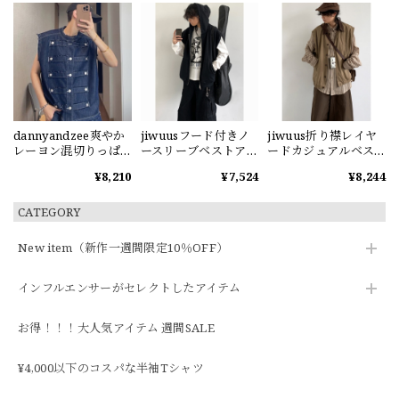
dannyandzee爽やか
jiwuusフード付きノ
jiwuus折り襟レイヤ
レーヨン混切りっぱ
ースリーブベストア
ードカジュアルベス
なしデニムベスト
ウター
ト
¥8,210
¥7,524
¥8,244
CATEGORY
New item（新作一週間限定10％OFF）
インフルエンサーがセレクトしたアイテム
お得！！！大人気アイテム 週間SALE
¥4,000以下のコスパな半袖Tシャツ