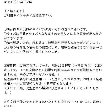
★サイズ：54-58cm
【ご購入前に】
ご利用ガイドを必ずお読み下さい。
○商品画像と実物の色には多少見え方に誤差がございます。
○サイズは平置きサイズとなりますので測り方により誤差が出る場合
がございます。
○海外製品のため、日本製より縫製等が若干劣る場合がございます。
○お取り寄せ先の情報との誤差により、在庫を確保できない場合がご
ざいますので予めご了承くださいませ。
発着期間：ご注文を頂いてから、7日~15日程度（休業日除く）で発送
致します。（不良交換などの影響で時間がかかります可能性もござい
ますので、予めご了承くださいませ。）
発送後はお客様に発送通知メールを送りしております。お届けは発送
通知メールご確認後より３~４日程度となります。
（★年末年始、大型連休の場合は別途サイト上にお知らせいたしま
す。）
※注文確定後のキャンセルはいたしかねますのであらかじめご容赦く
ださい。