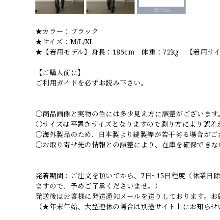
★カラー：ブラック
★サイズ：M/L/XL
★【着用モデル】身長：185cm 体重：72kg 【着用サイ
【ご購入前に】
ご利用ガイドを必ずお読み下さい。
○商品画像と実物の色には多少見え方に誤差がございます
○サイズは平置きサイズとなりますので測り方により誤差
○海外製品のため、日本製より縫製等が若干劣る場合がご
○お取り寄せ先の情報との誤差により、在庫を確保できな
発着期間：ご注文を頂いてから、7日~15日程度（休業
ますので、予めご了承くださいませ。）
発送後はお客様に発送通知メールを送りしております。お
（★年末年始、大型連休の場合は別途サイト上にお知らせ