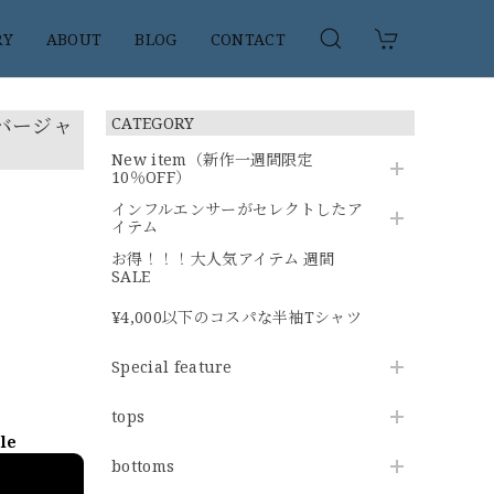
RY
ABOUT
BLOG
CONTACT
ンバージャ
CATEGORY
New item（新作一週間限定
10％OFF）
インフルエンサーがセレクトしたア
イテム
お得！！！大人気アイテム 週間
SALE
¥4,000以下のコスパな半袖Tシャツ
Special feature
tops
ble
bottoms