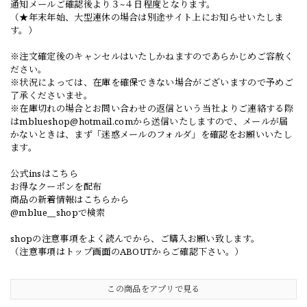
通知メールご確認後より３~４日程度となります。
（★年末年始、大型連休の場合は別途サイト上にお知らせいたしま
す。）
※注文確定後のキャンセルはいたしかねますのであらかじめご容赦く
ださい。
※状況によっては、在庫を確保できない場合がございますので予めご
了承くださいませ。
※在庫切れの場合とお問い合わせの返信という当社よりご連絡する際
は
mblueshop@hotmail.com
から送信いたしますので、メールが届
かないときは、まず「迷惑メールのフォルダ」を確認をお願いいたし
ます。
公式insはこちら
お得なクーポンを配布
商品の新着情報はこちらから
@mblue__shopで検索
shopの注意事項をよく読んでから、ご購入お願い致します。
（注意事項はトップ画面のABOUTからご確認下さい。）
この商品をアプリで見る