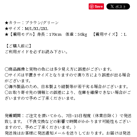
Save
★カラー：ブラウン/グリーン
★サイズ：M/L/XL/2XL
★【着用モデル】身長：170cm 体重：50kg 【着用サイズ】：L
【ご購入前に】
ご利用ガイドを必ずお読み下さい。
○商品画像と実物の色には多少見え方に誤差がございます。
○サイズは平置きサイズとなりますので測り方により誤差が出る場合
がございます。
○海外製品のため、日本製より縫製等が若干劣る場合がございます。
○お取り寄せ先の情報との誤差により、在庫を確保できない場合がご
ざいますので予めご了承くださいませ。
発着期間：ご注文を頂いてから、7日~15日程度（休業日除く）で発送
致します。（不良交換などの影響で時間がかかります可能性もござい
ますので、予めご了承くださいませ。）
発送後はお客様に発送通知メールを送りしております。お届けは発送