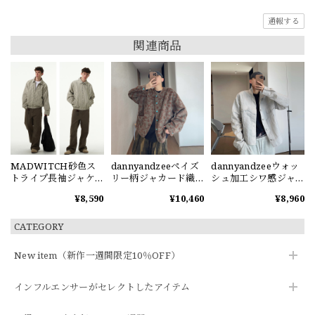
通報する
関連商品
MADWITCH砂色ス
dannyandzeeペイズ
dannyandzeeウォッ
トライプ長袖ジャケ
リー柄ジャカード織
シュ加工シワ感ジャ
ット
りジャケット
ケット
¥8,590
¥10,460
¥8,960
CATEGORY
New item（新作一週間限定10％OFF）
インフルエンサーがセレクトしたアイテム