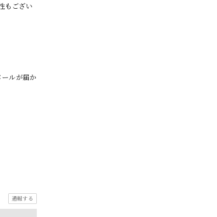
性もござい
メールが届か
通報する