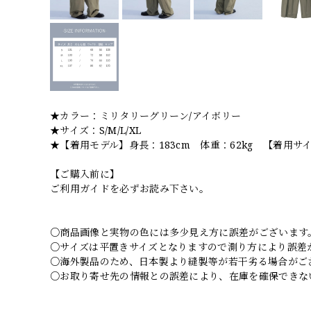
★カラー：ミリタリーグリーン/アイボリー
★サイズ：S/M/L/XL
★【着用モデル】身長：183cm 体重：62kg 【着用サイ
【ご購入前に】
ご利用ガイドを必ずお読み下さい。
○商品画像と実物の色には多少見え方に誤差がございます
○サイズは平置きサイズとなりますので測り方により誤差
○海外製品のため、日本製より縫製等が若干劣る場合がご
○お取り寄せ先の情報との誤差により、在庫を確保できな