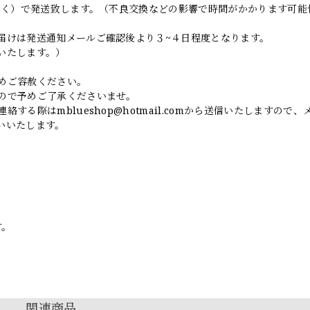
日除く）で発送致します。（不良交換などの影響で時間がかかります可能
届けは発送通知メールご確認後より３~４日程度となります。
いたします。）
めご容赦ください。
ので予めご了承くださいませ。
連絡する際は
mblueshop@hotmail.com
から送信いたしますので、
いいたします。
す。
関連商品