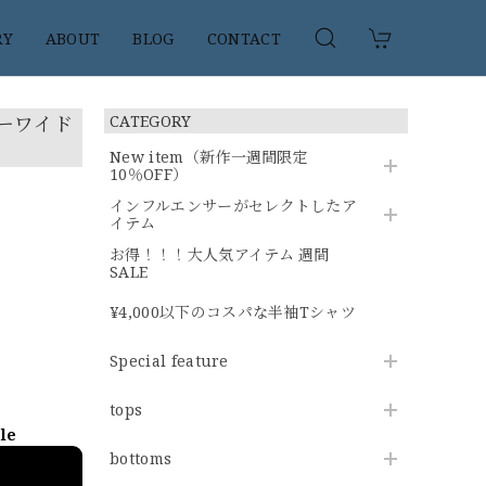
RY
ABOUT
BLOG
CONTACT
ジーワイド
CATEGORY
New item（新作一週間限定
10％OFF）
インフルエンサーがセレクトしたア
イテム
お得！！！大人気アイテム 週間
SALE
¥4,000以下のコスパな半袖Tシャツ
Special feature
tops
ble
bottoms