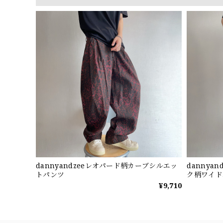
dannyandzeeレオパード柄カーブシルエッ
dannya
トパンツ
ク柄ワイド
¥9,710