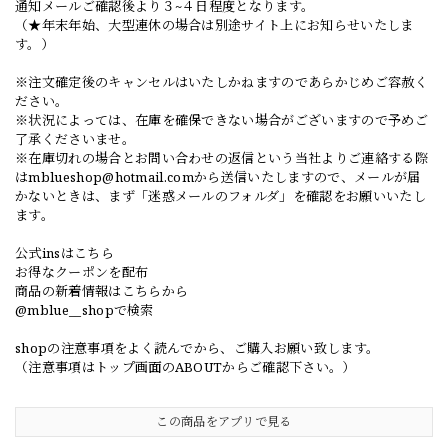
通知メールご確認後より３~４日程度となります。
（★年末年始、大型連休の場合は別途サイト上にお知らせいたしま
す。）
※注文確定後のキャンセルはいたしかねますのであらかじめご容赦く
ださい。
※状況によっては、在庫を確保できない場合がございますので予めご
了承くださいませ。
※在庫切れの場合とお問い合わせの返信という当社よりご連絡する際
は
mblueshop@hotmail.com
から送信いたしますので、メールが届
かないときは、まず「迷惑メールのフォルダ」を確認をお願いいたし
ます。
公式insはこちら
お得なクーポンを配布
商品の新着情報はこちらから
@mblue__shopで検索
shopの注意事項をよく読んでから、ご購入お願い致します。
（注意事項はトップ画面のABOUTからご確認下さい。）
この商品をアプリで見る