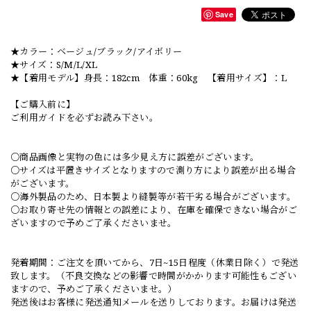
Save
★カラー：ベージュ/ブラック/アイボリー
★サイズ：S/M/L/XL
★【着用モデル】身長：182cm 体重：60kg 【着用サイズ】：L
【ご購入前に】
ご利用ガイドを必ずお読み下さい。
○商品画像と実物の色には多少見え方に誤差がございます。
○サイズは平置きサイズとなりますので測り方により誤差が出る場合
がございます。
○海外製品のため、日本製より縫製等が若干劣る場合がございます。
○お取り寄せ先の情報との誤差により、在庫を確保できない場合がご
ざいますので予めご了承くださいませ。
発着期間：ご注文を頂いてから、7日~15日程度（休業日除く）で発送
致します。（不良交換などの影響で時間がかかります可能性もござい
ますので、予めご了承くださいませ。）
発送後はお客様に発送通知メールを送りしております。お届けは発送