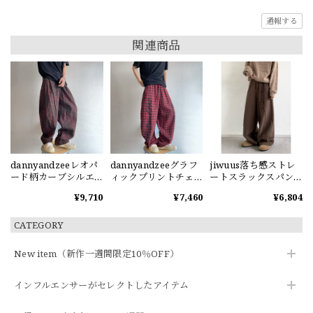
通報する
関連商品
dannyandzeeレオパ
dannyandzeeグラフ
jiwuus落ち感ストレ
ード柄カーブシルエ
ィックプリントチェ
ートスラックスパン
ットパンツ
ック柄ワイドパンツ
ツ
¥9,710
¥7,460
¥6,804
CATEGORY
New item（新作一週間限定10％OFF）
インフルエンサーがセレクトしたアイテム