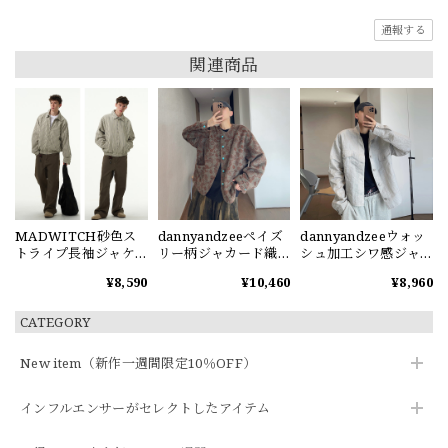
通報する
関連商品
MADWITCH砂色ス
dannyandzeeペイズ
dannyandzeeウォッ
トライプ長袖ジャケ
リー柄ジャカード織
シュ加工シワ感ジャ
ット
りジャケット
ケット
¥8,590
¥10,460
¥8,960
CATEGORY
New item（新作一週間限定10％OFF）
インフルエンサーがセレクトしたアイテム