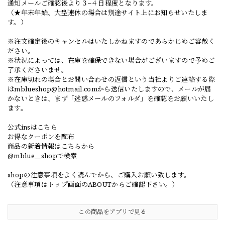
通知メールご確認後より３~４日程度となります。
（★年末年始、大型連休の場合は別途サイト上にお知らせいたしま
す。）
※注文確定後のキャンセルはいたしかねますのであらかじめご容赦く
ださい。
※状況によっては、在庫を確保できない場合がございますので予めご
了承くださいませ。
※在庫切れの場合とお問い合わせの返信という当社よりご連絡する際
は
mblueshop@hotmail.com
から送信いたしますので、メールが届
かないときは、まず「迷惑メールのフォルダ」を確認をお願いいたし
ます。
公式insはこちら
お得なクーポンを配布
商品の新着情報はこちらから
@mblue__shopで検索
shopの注意事項をよく読んでから、ご購入お願い致します。
（注意事項はトップ画面のABOUTからご確認下さい。）
この商品をアプリで見る