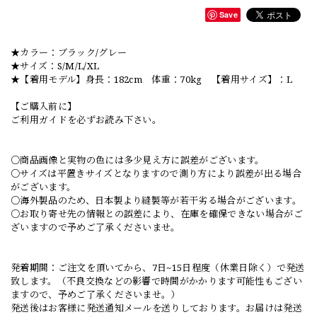
Save
★カラー：ブラック/グレー
★サイズ：S/M/L/XL
★【着用モデル】身長：182cm 体重：70kg 【着用サイズ】：L
【ご購入前に】
ご利用ガイドを必ずお読み下さい。
○商品画像と実物の色には多少見え方に誤差がございます。
○サイズは平置きサイズとなりますので測り方により誤差が出る場合
がございます。
○海外製品のため、日本製より縫製等が若干劣る場合がございます。
○お取り寄せ先の情報との誤差により、在庫を確保できない場合がご
ざいますので予めご了承くださいませ。
発着期間：ご注文を頂いてから、7日~15日程度（休業日除く）で発送
致します。（不良交換などの影響で時間がかかります可能性もござい
ますので、予めご了承くださいませ。）
発送後はお客様に発送通知メールを送りしております。お届けは発送