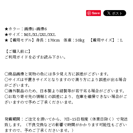
Save
★カラー：画像1~画像6
★サイズ：M/L/XL/2XL/3XL
★【着用モデル】身長：170cm 体重：50kg 【着用サイズ】：L
【ご購入前に】
ご利用ガイドを必ずお読み下さい。
○商品画像と実物の色には多少見え方に誤差がございます。
○サイズは平置きサイズとなりますので測り方により誤差が出る場合
がございます。
○海外製品のため、日本製より縫製等が若干劣る場合がございます。
○お取り寄せ先の情報との誤差により、在庫を確保できない場合がご
ざいますので予めご了承くださいませ。
発着期間：ご注文を頂いてから、7日~15日程度（休業日除く）で発送
致します。（不良交換などの影響で時間がかかります可能性もござい
ますので、予めご了承くださいませ。）