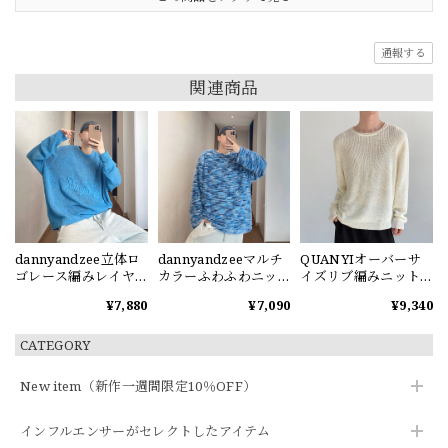
通報する
関連商品
dannyandzee立体ロ
dannyandzeeマルチ
QUANYIオーバーサ
ゴレース編みレイヤ
カラーふわふわニッ
イズリブ編みニット
ードスタイル薄手ニ
トトップス
セーター
¥7,880
¥7,090
¥9,340
ット
CATEGORY
New item（新作一週間限定10％OFF）
インフルエンサーがセレクトしたアイテム