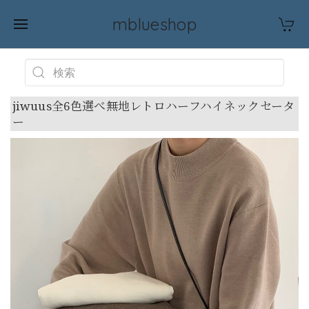
mblueshop
jiwuus全6色選べ無地レトロハーフハイネックセータ
ー