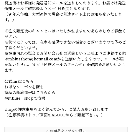
発送後はお客様に発送通知メールを送りしております。お届けは発送
通知メールご確認後より３~４日程度となります。
（★年末年始、大型連休の場合は別途サイト上にお知らせいたしま
す。）
※注文確定後のキャンセルはいたしかねますのであらかじめご容赦く
ださい。
※状況によっては、在庫を確保できない場合がございますので予めご
了承くださいませ。
※在庫切れの場合とお問い合わせの返信という当社よりご連絡する際
は
mblueshop@hotmail.com
から送信いたしますので、メールが届
かないときは、まず「迷惑メールのフォルダ」を確認をお願いいたし
ます。
公式insはこちら
お得なクーポンを配布
商品の新着情報はこちらから
@mblue__shopで検索
shopの注意事項をよく読んでから、ご購入お願い致します。
（注意事項はトップ画面のABOUTからご確認下さい。）
この商品をアプリで見る