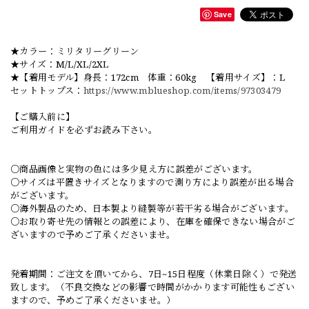
Save
★カラー：ミリタリーグリーン
★サイズ：M/L/XL/2XL
★【着用モデル】身長：172cm 体重：60kg 【着用サイズ】：L
セットトップス：
https://www.mblueshop.com/items/97303479
【ご購入前に】
ご利用ガイドを必ずお読み下さい。
○商品画像と実物の色には多少見え方に誤差がございます。
○サイズは平置きサイズとなりますので測り方により誤差が出る場合
がございます。
○海外製品のため、日本製より縫製等が若干劣る場合がございます。
○お取り寄せ先の情報との誤差により、在庫を確保できない場合がご
ざいますので予めご了承くださいませ。
発着期間：ご注文を頂いてから、7日~15日程度（休業日除く）で発送
致します。（不良交換などの影響で時間がかかります可能性もござい
ますので、予めご了承くださいませ。）