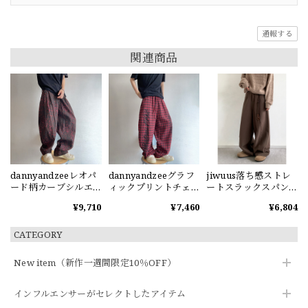
通報する
関連商品
dannyandzeeレオパ
dannyandzeeグラフ
jiwuus落ち感ストレ
ード柄カーブシルエ
ィックプリントチェ
ートスラックスパン
ットパンツ
ック柄ワイドパンツ
ツ
¥9,710
¥7,460
¥6,804
CATEGORY
New item（新作一週間限定10％OFF）
インフルエンサーがセレクトしたアイテム