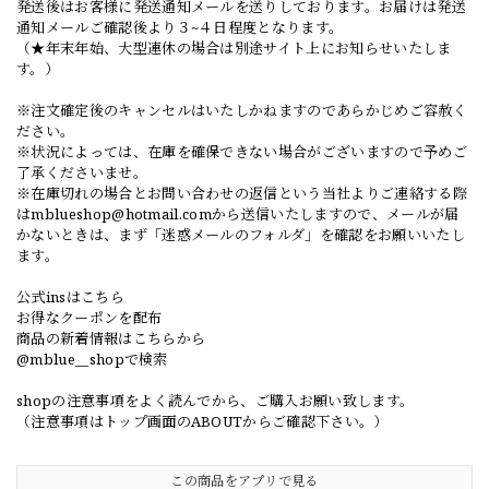
発送後はお客様に発送通知メールを送りしております。お届けは発送
通知メールご確認後より３~４日程度となります。
（★年末年始、大型連休の場合は別途サイト上にお知らせいたしま
す。）
※注文確定後のキャンセルはいたしかねますのであらかじめご容赦く
ださい。
※状況によっては、在庫を確保できない場合がございますので予めご
了承くださいませ。
※在庫切れの場合とお問い合わせの返信という当社よりご連絡する際
は
mblueshop@hotmail.com
から送信いたしますので、メールが届
かないときは、まず「迷惑メールのフォルダ」を確認をお願いいたし
ます。
公式insはこちら
お得なクーポンを配布
商品の新着情報はこちらから
@mblue__shopで検索
shopの注意事項をよく読んでから、ご購入お願い致します。
（注意事項はトップ画面のABOUTからご確認下さい。）
この商品をアプリで見る