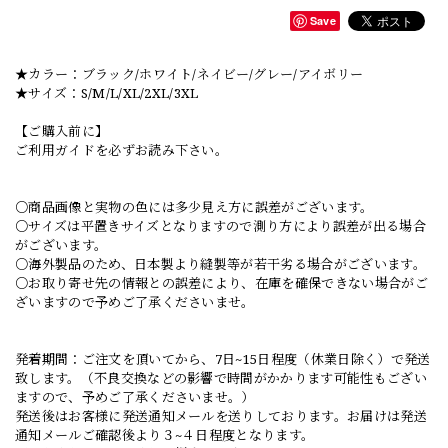
Save
★カラー：ブラック/ホワイト/ネイビー/グレー/アイボリー
★サイズ：S/M/L/XL/2XL/3XL
【ご購入前に】
ご利用ガイドを必ずお読み下さい。
○商品画像と実物の色には多少見え方に誤差がございます。
○サイズは平置きサイズとなりますので測り方により誤差が出る場合
がございます。
○海外製品のため、日本製より縫製等が若干劣る場合がございます。
○お取り寄せ先の情報との誤差により、在庫を確保できない場合がご
ざいますので予めご了承くださいませ。
発着期間：ご注文を頂いてから、7日~15日程度（休業日除く）で発送
致します。（不良交換などの影響で時間がかかります可能性もござい
ますので、予めご了承くださいませ。）
発送後はお客様に発送通知メールを送りしております。お届けは発送
通知メールご確認後より３~４日程度となります。