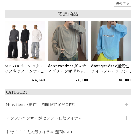
通報する
関連商品
MEBXXベーシックモ
dannyandzeeダステ
dannyandzee通気性
ックネックインナーT
ィグリーン変形ネッ
ライトブルーメッシ
シャツ
クカットソー
ュ長袖Tシャツ
¥4,840
¥6,000
¥6,000
CATEGORY
New item（新作一週間限定10％OFF）
インフルエンサーがセレクトしたアイテム
お得！！！大人気アイテム 週間SALE