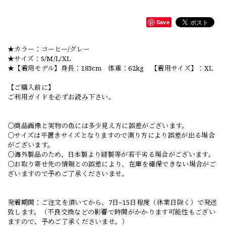
Save
★カラー：コーヒー/グレー
★サイズ：S/M/L/XL
★【着用モデル】身長：183cm 体重：62kg 【着用サイズ】：XL
【ご購入前に】
ご利用ガイドを必ずお読み下さい。
○商品画像と実物の色には多少見え方に誤差がございます。
○サイズは平置きサイズとなりますので測り方により誤差が出る場合
がございます。
○海外製品のため、日本製より縫製等が若干劣る場合がございます。
○お取り寄せ先の情報との誤差により、在庫を確保できない場合がご
ざいますので予めご了承くださいませ。
発着期間：ご注文を頂いてから、7日~15日程度（休業日除く）で発送
致します。（不良交換などの影響で時間がかかります可能性もござい
ますので、予めご了承くださいませ。）