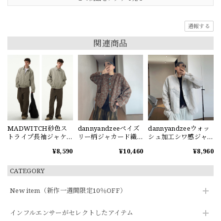
通報する
関連商品
MADWITCH砂色ス
dannyandzeeペイズ
dannyandzeeウォッ
トライプ長袖ジャケ
リー柄ジャカード織
シュ加工シワ感ジャ
ット
りジャケット
ケット
¥8,590
¥10,460
¥8,960
CATEGORY
New item（新作一週間限定10％OFF）
インフルエンサーがセレクトしたアイテム