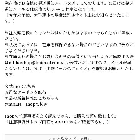
発送後はお客様に発送通知メールを送りしております。お届けは発送
通知メールご確認後より３~４日程度となります。
（★年末年始、大型連休の場合は別途サイト上にお知らせいたしま
す。）
※注文確定後のキャンセルはいたしかねますのであらかじめご容赦く
ださい。
※状況によっては、在庫を確保できない場合がございますので予めご
了承くださいませ。
※在庫切れの場合とお問い合わせの返信という当社よりご連絡する際
は
mblueshop@hotmail.com
から送信いたしますので、メールが届
かないときは、まず「迷惑メールのフォルダ」を確認をお願いいたし
ます。
公式insはこちら
お得なクーポンを配布
商品の新着情報はこちらから
@mblue__shopで検索
shopの注意事項をよく読んでから、ご購入お願い致します。
（注意事項はトップ画面のABOUTからご確認下さい。）
この商品をアプリで見る