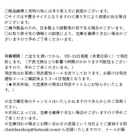
○商品画像と実物の色には多少見え方に誤差がございます。
○サイズは平置きサイズとなりますので測り方により誤差が出る場合
がございます。
○海外製品のため、日本製より縫製等が若干劣る場合がございます。
○お取り寄せ先の情報との誤差により、在庫を確保できない場合がご
ざいますので予めご了承くださいませ。
発着期間：ご注文を頂いてから、7日~15日程度（休業日除く）で発送
致します。（不良交換などの影響で時間がかかります可能性もござい
ますので、予めご了承くださいませ。）
発送後はお客様に発送通知メールを送りしております。お届けは発送
通知メールご確認後より３~４日程度となります。
（★年末年始、大型連休の場合は別途サイト上にお知らせいたしま
す。）
※注文確定後のキャンセルはいたしかねますのであらかじめご容赦く
ださい。
※状況によっては、在庫を確保できない場合がございますので予めご
了承くださいませ。
※在庫切れの場合とお問い合わせの返信という当社よりご連絡する際
は
mblueshop@hotmail.com
から送信いたしますので、メールが届