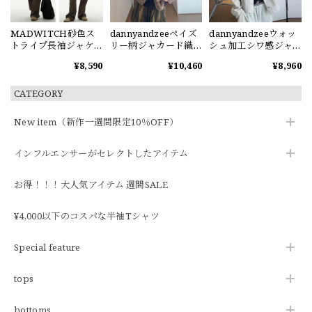
MADWITCH砂色ス
dannyandzeeペイズ
dannyandzeeウォッ
トライプ長袖ジャケ
リー柄ジャカード織
シュ加工シワ感ジャ
ット
りジャケット
ケット
¥8,590
¥10,460
¥8,960
CATEGORY
New item（新作一週間限定10％OFF）
インフルエンサーがセレクトしたアイテム
お得！！！大人気アイテム 週間SALE
¥4,000以下のコスパな半袖Tシャツ
Special feature
tops
bottoms