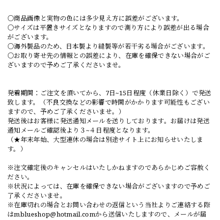
○商品画像と実物の色には多少見え方に誤差がございます。
○サイズは平置きサイズとなりますので測り方により誤差が出る場合
がございます。
○海外製品のため、日本製より縫製等が若干劣る場合がございます。
○お取り寄せ先の情報との誤差により、在庫を確保できない場合がご
ざいますので予めご了承くださいませ。
発着期間：ご注文を頂いてから、7日~15日程度（休業日除く）で発送
致します。（不良交換などの影響で時間がかかります可能性もござい
ますので、予めご了承くださいませ。）
発送後はお客様に発送通知メールを送りしております。お届けは発送
通知メールご確認後より３~４日程度となります。
（★年末年始、大型連休の場合は別途サイト上にお知らせいたしま
す。）
※注文確定後のキャンセルはいたしかねますのであらかじめご容赦く
ださい。
※状況によっては、在庫を確保できない場合がございますので予めご
了承くださいませ。
※在庫切れの場合とお問い合わせの返信という当社よりご連絡する際
は
mblueshop@hotmail.com
から送信いたしますので、メールが届