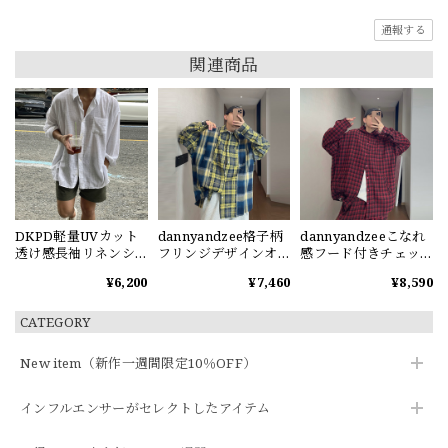
通報する
関連商品
DKPD軽量UVカット
dannyandzee格子柄
dannyandzeeこなれ
透け感長袖リネンシ
フリンジデザインオ
感フード付きチェッ
ャツ
ーバーサイズシャツ
クシャツ
¥6,200
¥7,460
¥8,590
CATEGORY
New item（新作一週間限定10％OFF）
インフルエンサーがセレクトしたアイテム