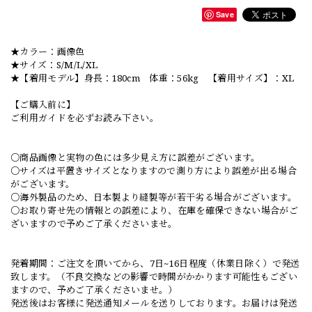
Save
★カラー：画像色
★サイズ：S/M/L/XL
★【着用モデル】身長：180cm 体重：56kg 【着用サイズ】：XL
【ご購入前に】
ご利用ガイドを必ずお読み下さい。
○商品画像と実物の色には多少見え方に誤差がございます。
○サイズは平置きサイズとなりますので測り方により誤差が出る場合
がございます。
○海外製品のため、日本製より縫製等が若干劣る場合がございます。
○お取り寄せ先の情報との誤差により、在庫を確保できない場合がご
ざいますので予めご了承くださいませ。
発着期間：ご注文を頂いてから、7日~16日程度（休業日除く）で発送
致します。（不良交換などの影響で時間がかかります可能性もござい
ますので、予めご了承くださいませ。）
発送後はお客様に発送通知メールを送りしております。お届けは発送