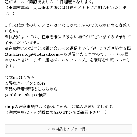
通知メールご確認後より３~４日程度となります。
（★年末年始、大型連休の場合は別途サイト上にお知らせいたしま
す。）
※注文確定後のキャンセルはいたしかねますのであらかじめご容赦く
ださい。
※状況によっては、在庫を確保できない場合がございますので予めご
了承くださいませ。
※在庫切れの場合とお問い合わせの返信という当社よりご連絡する際
は
mblueshop@hotmail.com
から送信いたしますので、メールが届
かないときは、まず「迷惑メールのフォルダ」を確認をお願いいたし
ます。
公式insはこちら
お得なクーポンを配布
商品の新着情報はこちらから
@mblue__shopで検索
shopの注意事項をよく読んでから、ご購入お願い致します。
（注意事項はトップ画面のABOUTからご確認下さい。）
この商品をアプリで見る