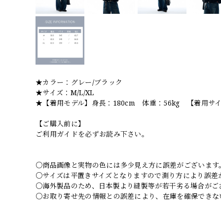
★カラー：グレー/ブラック
★サイズ：M/L/XL
★【着用モデル】身長：180cm 体重：56kg 【着用サイ
【ご購入前に】
ご利用ガイドを必ずお読み下さい。
○商品画像と実物の色には多少見え方に誤差がございます
○サイズは平置きサイズとなりますので測り方により誤差
○海外製品のため、日本製より縫製等が若干劣る場合がご
○お取り寄せ先の情報との誤差により、在庫を確保できな