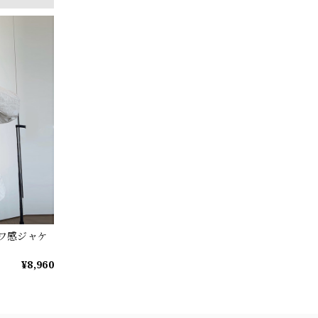
シワ感ジャケ
¥8,960