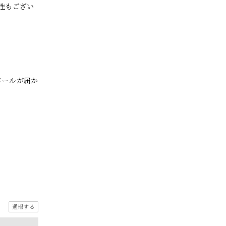
性もござい
メールが届か
通報する