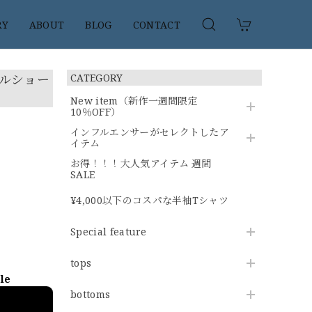
RY
ABOUT
BLOG
CONTACT
アルショー
CATEGORY
New item（新作一週間限定
10％OFF）
インフルエンサーがセレクトしたア
イテム
お得！！！大人気アイテム 週間
SALE
¥4,000以下のコスパな半袖Tシャツ
Special feature
tops
ble
bottoms