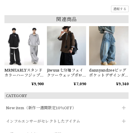
通報する
関連商品
MRNEARLYスタンド
jiwuus七分袖フェイ
dannyandzeeビッグ
カラーハーフジップ
クツーウェップポロ
ポケットデザインダ
スウェット
シャツ
メージ加工デニムパ
¥9,900
¥7,090
¥9,340
ンツ
CATEGORY
New item（新作一週間限定10％OFF）
インフルエンサーがセレクトしたアイテム