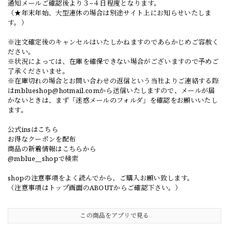
通知メールご確認後より３~４日程度となります。
（★年末年始、大型連休の場合は別途サイト上にお知らせいたしま
す。）
※注文確定後のキャンセルはいたしかねますのであらかじめご容赦く
ださい。
※状況によっては、在庫を確保できない場合がございますので予めご
了承くださいませ。
※在庫切れの場合とお問い合わせの返信という当社よりご連絡する際
は
mblueshop@hotmail.com
から送信いたしますので、メールが届
かないときは、まず「迷惑メールのフォルダ」を確認をお願いいたし
ます。
公式insはこちら
お得なクーポンを配布
商品の新着情報はこちらから
@mblue__shopで検索
shopの注意事項をよく読んでから、ご購入お願い致します。
（注意事項はトップ画面のABOUTからご確認下さい。）
この商品をアプリで見る