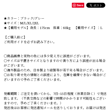
Save
★カラー：ブラック/グレー
★サイズ：M/L/XL/2XL
★【着用モデル】身長：175cm 体重：60kg 【着用サイズ】：L
【ご購入前に】
ご利用ガイドを必ずお読み下さい。
○商品画像と実物の色には多少見え方に誤差がございます。
○サイズは平置きサイズとなりますので測り方により誤差が出る場合
がございます。
○海外製品のため、日本製より縫製等が若干劣る場合がございます。
○お取り寄せ先の情報との誤差により、在庫を確保できない場合がご
ざいますので予めご了承くださいませ。
発着期間：ご注文を頂いてから、7日~15日程度（休業日除く）で発送
致します。（不良交換などの影響で時間がかかります可能性もござい
ますので、予めご了承くださいませ。）
発送後はお客様に発送通知メールを送りしております。お届けは発送