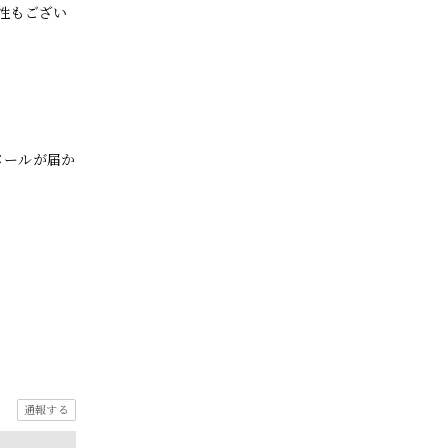
性もござい
メールが届か
通報する