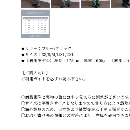
★カラー：ブルー/ブラック
★サイズ：XS/S/M/L/XL/2XL
★【着用モデル】身長：175cm 体重：60kg 【着用サ
【ご購入前に】
ご利用ガイドを必ずお読み下さい。
○商品画像と実物の色には多少見え方に誤差がございます
○サイズは平置きサイズとなりますので測り方により誤差
○海外製品のため、日本製より縫製等が若干劣る場合がご
○お取り寄せ先の情報との誤差により、在庫を確保できな