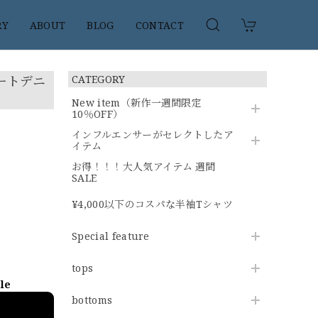
RY
ABOUT
BLOG
CONTACT
ートデニ
CATEGORY
New item（新作一週間限定
10％OFF）
インフルエンサーがセレクトしたア
イテム
お得！！！大人気アイテム 週間
SALE
¥4,000以下のコスパな半袖Tシャツ
Special feature
tops
ble
bottoms