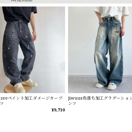
ndzeeペイント加工ダメージカーブ
jiwuus色落ち加工グラデーショ
ツ
ンツ
¥9,710