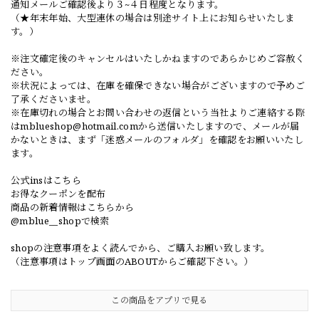
通知メールご確認後より３~４日程度となります。
（★年末年始、大型連休の場合は別途サイト上にお知らせいたしま
す。）
※注文確定後のキャンセルはいたしかねますのであらかじめご容赦く
ださい。
※状況によっては、在庫を確保できない場合がございますので予めご
了承くださいませ。
※在庫切れの場合とお問い合わせの返信という当社よりご連絡する際
は
mblueshop@hotmail.com
から送信いたしますので、メールが届
かないときは、まず「迷惑メールのフォルダ」を確認をお願いいたし
ます。
公式insはこちら
お得なクーポンを配布
商品の新着情報はこちらから
@mblue__shopで検索
shopの注意事項をよく読んでから、ご購入お願い致します。
（注意事項はトップ画面のABOUTからご確認下さい。）
この商品をアプリで見る