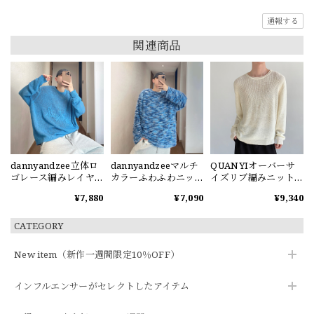
通報する
関連商品
dannyandzee立体ロ
dannyandzeeマルチ
QUANYIオーバーサ
ゴレース編みレイヤ
カラーふわふわニッ
イズリブ編みニット
ードスタイル薄手ニ
トトップス
セーター
¥7,880
¥7,090
¥9,340
ット
CATEGORY
New item（新作一週間限定10％OFF）
インフルエンサーがセレクトしたアイテム