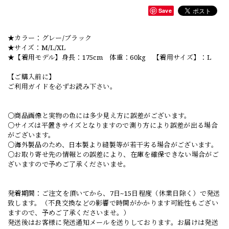
Save
★カラー：グレー/ブラック
★サイズ：M/L/XL
★【着用モデル】身長：175cm 体重：60kg 【着用サイズ】：L
【ご購入前に】
ご利用ガイドを必ずお読み下さい。
○商品画像と実物の色には多少見え方に誤差がございます。
○サイズは平置きサイズとなりますので測り方により誤差が出る場合
がございます。
○海外製品のため、日本製より縫製等が若干劣る場合がございます。
○お取り寄せ先の情報との誤差により、在庫を確保できない場合がご
ざいますので予めご了承くださいませ。
発着期間：ご注文を頂いてから、7日~15日程度（休業日除く）で発送
致します。（不良交換などの影響で時間がかかります可能性もござい
ますので、予めご了承くださいませ。）
発送後はお客様に発送通知メールを送りしております。お届けは発送