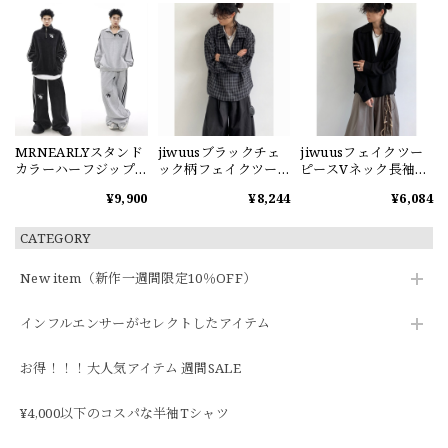
MRNEARLYスタンド
jiwuusブラックチェ
jiwuusフェイクツー
カラーハーフジップ
ック柄フェイクツー
ピースVネック長袖ス
スウェット
ピーススウェット
ウェット
¥9,900
¥8,244
¥6,084
CATEGORY
New item（新作一週間限定10％OFF）
インフルエンサーがセレクトしたアイテム
お得！！！大人気アイテム 週間SALE
¥4,000以下のコスパな半袖Tシャツ