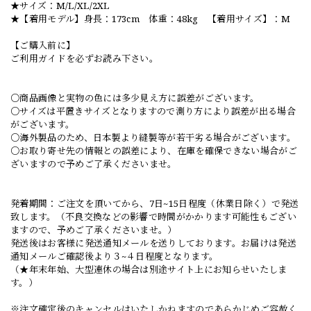
★サイズ：M/L/XL/2XL
★【着用モデル】身長：173cm 体重：48kg 【着用サイズ】：M
【ご購入前に】
ご利用ガイドを必ずお読み下さい。
○商品画像と実物の色には多少見え方に誤差がございます。
○サイズは平置きサイズとなりますので測り方により誤差が出る場合
がございます。
○海外製品のため、日本製より縫製等が若干劣る場合がございます。
○お取り寄せ先の情報との誤差により、在庫を確保できない場合がご
ざいますので予めご了承くださいませ。
発着期間：ご注文を頂いてから、7日~15日程度（休業日除く）で発送
致します。（不良交換などの影響で時間がかかります可能性もござい
ますので、予めご了承くださいませ。）
発送後はお客様に発送通知メールを送りしております。お届けは発送
通知メールご確認後より３~４日程度となります。
（★年末年始、大型連休の場合は別途サイト上にお知らせいたしま
す。）
※注文確定後のキャンセルはいたしかねますのであらかじめご容赦く