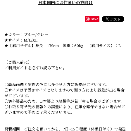
日本国内にお住まいの方向け
Save
★カラー：ブルー/グレー
★サイズ：M/L/XL
★【着用モデル】身長：179cm 体重：60kg 【着用サイズ】：L
【ご購入前に】
ご利用ガイドを必ずお読み下さい。
○商品画像と実物の色には多少見え方に誤差がございます。
○サイズは平置きサイズとなりますので測り方により誤差が出る場合
がございます。
○海外製品のため、日本製より縫製等が若干劣る場合がございます。
○お取り寄せ先の情報との誤差により、在庫を確保できない場合がご
ざいますので予めご了承くださいませ。
発着期間：ご注文を頂いてから、7日~15日程度（休業日除く）で発送