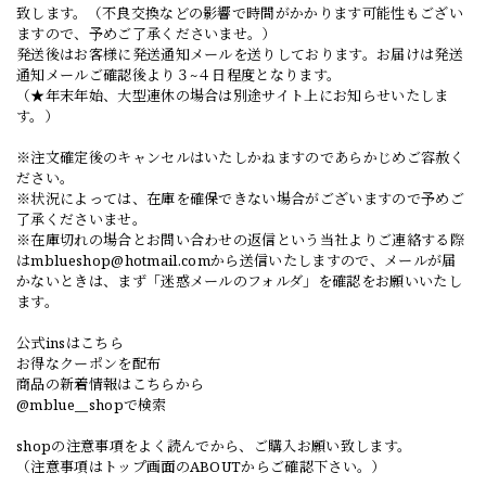
致します。（不良交換などの影響で時間がかかります可能性もござい
ますので、予めご了承くださいませ。）
発送後はお客様に発送通知メールを送りしております。お届けは発送
通知メールご確認後より３~４日程度となります。
（★年末年始、大型連休の場合は別途サイト上にお知らせいたしま
す。）
※注文確定後のキャンセルはいたしかねますのであらかじめご容赦く
ださい。
※状況によっては、在庫を確保できない場合がございますので予めご
了承くださいませ。
※在庫切れの場合とお問い合わせの返信という当社よりご連絡する際
は
mblueshop@hotmail.com
から送信いたしますので、メールが届
かないときは、まず「迷惑メールのフォルダ」を確認をお願いいたし
ます。
公式insはこちら
お得なクーポンを配布
商品の新着情報はこちらから
@mblue__shopで検索
shopの注意事項をよく読んでから、ご購入お願い致します。
（注意事項はトップ画面のABOUTからご確認下さい。）