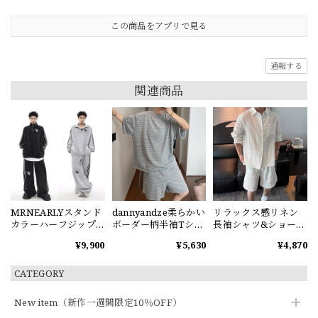
この商品をアプリで見る
通報する
関連商品
MRNEARLYスタンド
dannyandze柔らかい
リラックス感リネン
カラーハーフジップ
ボーダー柄半袖Tシャ
長袖シャツ&ショート
スウェット
ツorショートパンツ
パンツセット
¥9,900
¥5,630
¥4,870
CATEGORY
New item（新作一週間限定10％OFF）