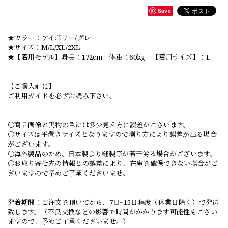
Save
★カラー：アイボリー/グレー
★サイズ：M/L/XL/2XL
★【着用モデル】身長：172cm 体重：60kg 【着用サイズ】：L
【ご購入前に】
ご利用ガイドを必ずお読み下さい。
○商品画像と実物の色には多少見え方に誤差がございます。
○サイズは平置きサイズとなりますので測り方により誤差が出る場合
がございます。
○海外製品のため、日本製より縫製等が若干劣る場合がございます。
○お取り寄せ先の情報との誤差により、在庫を確保できない場合がご
ざいますので予めご了承くださいませ。
発着期間：ご注文を頂いてから、7日~15日程度（休業日除く）で発送
致します。（不良交換などの影響で時間がかかります可能性もござい
ますので、予めご了承くださいませ。）