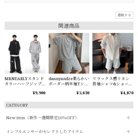
通報する
関連商品
MRNEARLYスタンド
dannyandze柔らかい
リラックス感リネン
カラーハーフジップ
ボーダー柄半袖Tシャ
長袖シャツ&ショート
スウェット
ツorショートパンツ
パンツセット
¥9,900
¥5,630
¥4,870
CATEGORY
New item（新作一週間限定10％OFF）
インフルエンサーがセレクトしたアイテム