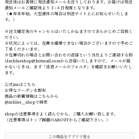
発送後はお客様に発送通知メールを送りしております。お届けは発送
通知メールご確認後より３~４日程度となります。
（★年末年始、大型連休の場合は別途サイト上にお知らせいたしま
す。）
※注文確定後のキャンセルはいたしかねますのであらかじめご容赦く
ださい。
※状況によっては、在庫を確保できない場合がございますので予めご
了承くださいませ。
※在庫切れの場合とお問い合わせの返信という当社よりご連絡する際
は
mblueshop@hotmail.com
から送信いたしますので、メールが届
かないときは、まず「迷惑メールのフォルダ」を確認をお願いいたし
ます。
公式insはこちら
お得なクーポンを配布
商品の新着情報はこちらから
@mblue__shopで検索
shopの注意事項をよく読んでから、ご購入お願い致します。
（注意事項はトップ画面のABOUTからご確認下さい。）
この商品をアプリで見る