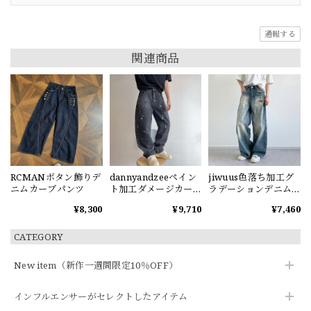
通報する
関連商品
RCMANボタン飾りデ
dannyandzeeペイン
jiwuus色落ち加工グ
ニムカーブパンツ
ト加工ダメージカー
ラデーションデニム
ブデニムパンツ
パンツ
¥8,300
¥9,710
¥7,460
CATEGORY
New item（新作一週間限定10％OFF）
インフルエンサーがセレクトしたアイテム