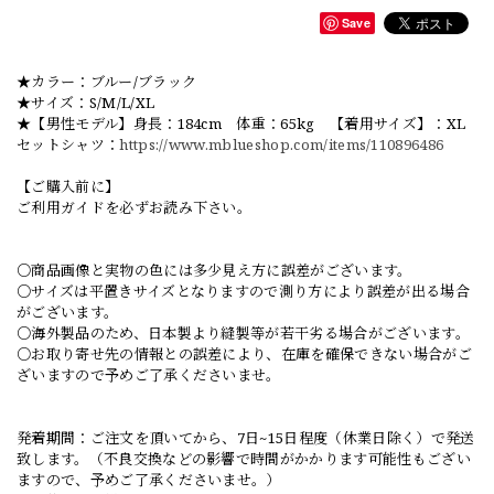
Save
★カラー：ブルー/ブラック
★サイズ：S/M/L/XL
★【男性モデル】身長：184cm 体重：65kg 【着用サイズ】：XL
セットシャツ：
https://www.mblueshop.com/items/110896486
【ご購入前に】
ご利用ガイドを必ずお読み下さい。
○商品画像と実物の色には多少見え方に誤差がございます。
○サイズは平置きサイズとなりますので測り方により誤差が出る場合
がございます。
○海外製品のため、日本製より縫製等が若干劣る場合がございます。
○お取り寄せ先の情報との誤差により、在庫を確保できない場合がご
ざいますので予めご了承くださいませ。
発着期間：ご注文を頂いてから、7日~15日程度（休業日除く）で発送
致します。（不良交換などの影響で時間がかかります可能性もござい
ますので、予めご了承くださいませ。）