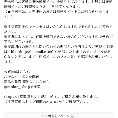
発送後はお客様に発送通知メールを送りしております。お届けは発送
通知メールご確認後より３~４日程度となります。
（★年末年始、大型連休の場合は別途サイト上にお知らせいたしま
す。）
※注文確定後のキャンセルはいたしかねますのであらかじめご容赦く
ださい。
※状況によっては、在庫を確保できない場合がございますので予めご
了承くださいませ。
※在庫切れの場合とお問い合わせの返信という当社よりご連絡する際
は
mblueshop@hotmail.com
から送信いたしますので、メールが届
かないときは、まず「迷惑メールのフォルダ」を確認をお願いいたし
ます。
公式insはこちら
お得なクーポンを配布
商品の新着情報はこちらから
@mblue__shopで検索
shopの注意事項をよく読んでから、ご購入お願い致します。
（注意事項はトップ画面のABOUTからご確認下さい。）
この商品をアプリで見る