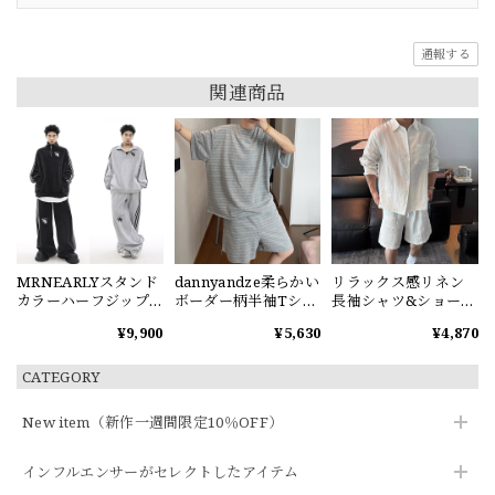
通報する
関連商品
MRNEARLYスタンド
dannyandze柔らかい
リラックス感リネン
カラーハーフジップ
ボーダー柄半袖Tシャ
長袖シャツ&ショート
スウェット
ツorショートパンツ
パンツセット
¥9,900
¥5,630
¥4,870
CATEGORY
New item（新作一週間限定10％OFF）
インフルエンサーがセレクトしたアイテム