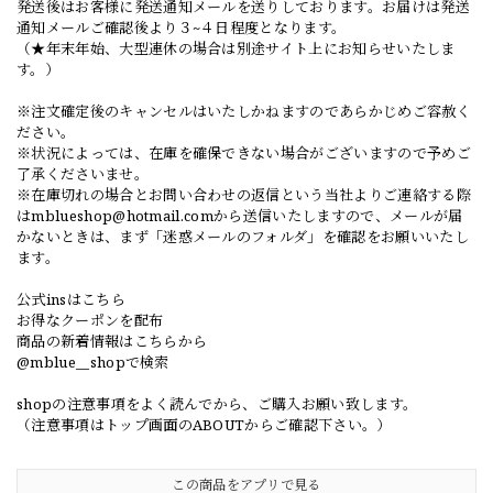
発送後はお客様に発送通知メールを送りしております。お届けは発送
通知メールご確認後より３~４日程度となります。
（★年末年始、大型連休の場合は別途サイト上にお知らせいたしま
す。）
※注文確定後のキャンセルはいたしかねますのであらかじめご容赦く
ださい。
※状況によっては、在庫を確保できない場合がございますので予めご
了承くださいませ。
※在庫切れの場合とお問い合わせの返信という当社よりご連絡する際
は
mblueshop@hotmail.com
から送信いたしますので、メールが届
かないときは、まず「迷惑メールのフォルダ」を確認をお願いいたし
ます。
公式insはこちら
お得なクーポンを配布
商品の新着情報はこちらから
@mblue__shopで検索
shopの注意事項をよく読んでから、ご購入お願い致します。
（注意事項はトップ画面のABOUTからご確認下さい。）
この商品をアプリで見る