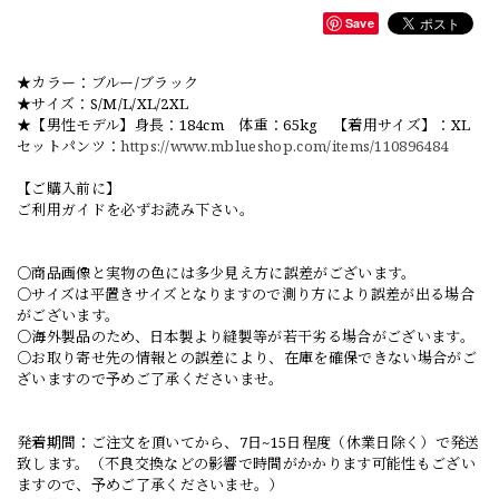
Save
★カラー：ブルー/ブラック
★サイズ：S/M/L/XL/2XL
★【男性モデル】身長：184cm 体重：65kg 【着用サイズ】：XL
セットパンツ：
https://www.mblueshop.com/items/110896484
【ご購入前に】
ご利用ガイドを必ずお読み下さい。
○商品画像と実物の色には多少見え方に誤差がございます。
○サイズは平置きサイズとなりますので測り方により誤差が出る場合
がございます。
○海外製品のため、日本製より縫製等が若干劣る場合がございます。
○お取り寄せ先の情報との誤差により、在庫を確保できない場合がご
ざいますので予めご了承くださいませ。
発着期間：ご注文を頂いてから、7日~15日程度（休業日除く）で発送
致します。（不良交換などの影響で時間がかかります可能性もござい
ますので、予めご了承くださいませ。）