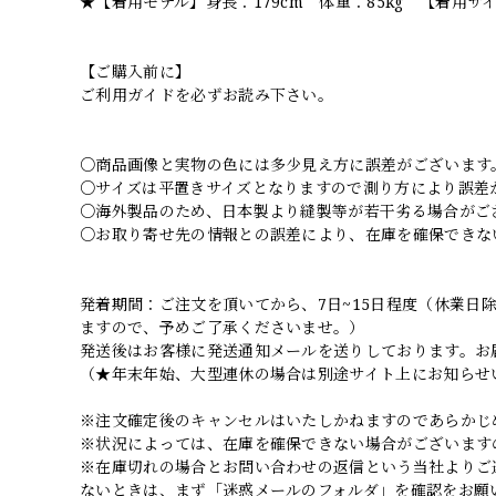
★【着用モデル】身長：179cm 体重：85kg 【着用サ
【ご購入前に】
ご利用ガイドを必ずお読み下さい。
○商品画像と実物の色には多少見え方に誤差がございます
○サイズは平置きサイズとなりますので測り方により誤差
○海外製品のため、日本製より縫製等が若干劣る場合がご
○お取り寄せ先の情報との誤差により、在庫を確保できな
発着期間：ご注文を頂いてから、7日~15日程度（休業
ますので、予めご了承くださいませ。）
発送後はお客様に発送通知メールを送りしております。お
（★年末年始、大型連休の場合は別途サイト上にお知らせ
※注文確定後のキャンセルはいたしかねますのであらかじ
※状況によっては、在庫を確保できない場合がございます
※在庫切れの場合とお問い合わせの返信という当社よりご
ないときは、まず「迷惑メールのフォルダ」を確認をお願