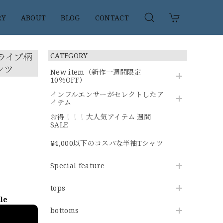
RY
ABOUT
BLOG
CONTACT
トライプ柄
CATEGORY
ンツ
New item（新作一週間限定
10％OFF）
インフルエンサーがセレクトしたア
イテム
お得！！！大人気アイテム 週間
SALE
¥4,000以下のコスパな半袖Tシャツ
Special feature
tops
ble
bottoms