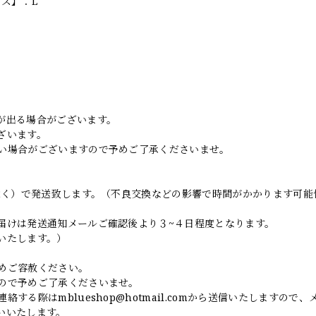
イズ】：L
。
が出る場合がございます。
ざいます。
い場合がございますので予めご了承くださいませ。
日除く）で発送致します。（不良交換などの影響で時間がかかります可能
届けは発送通知メールご確認後より３~４日程度となります。
いたします。）
めご容赦ください。
ので予めご了承くださいませ。
連絡する際は
mblueshop@hotmail.com
から送信いたしますので、
いいたします。