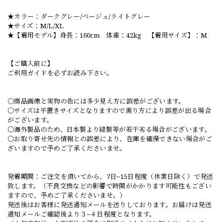
★カラー：ダークグレー/ベージュ/ライトグレー
★サイズ：M/L/XL
★【着用モデル】身長：160cm 体重：42kg 【着用サイズ】：M
【ご購入前に】
ご利用ガイドを必ずお読み下さい。
○商品画像と実物の色には多少見え方に誤差がございます。
○サイズは平置きサイズとなりますので測り方により誤差が出る場合
がございます。
○海外製品のため、日本製より縫製等が若干劣る場合がございます。
○お取り寄せ先の情報との誤差により、在庫を確保できない場合がご
ざいますので予めご了承くださいませ。
発着期間：ご注文を頂いてから、7日~15日程度（休業日除く）で発送
致します。（不良交換などの影響で時間がかかります可能性もござい
ますので、予めご了承くださいませ。）
発送後はお客様に発送通知メールを送りしております。お届けは発送
通知メールご確認後より３~４日程度となります。