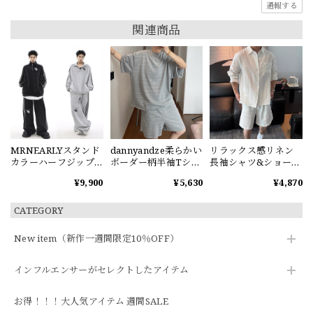
通報する
関連商品
MRNEARLYスタンド
dannyandze柔らかい
リラックス感リネン
カラーハーフジップ
ボーダー柄半袖Tシャ
長袖シャツ&ショート
スウェット
ツorショートパンツ
パンツセット
¥9,900
¥5,630
¥4,870
CATEGORY
New item（新作一週間限定10％OFF）
インフルエンサーがセレクトしたアイテム
お得！！！大人気アイテム 週間SALE