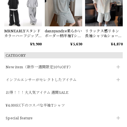
MRNEARLYスタンド
dannyandze柔らかい
リラックス感リネン
カラーハーフジップ
ボーダー柄半袖Tシャ
長袖シャツ&ショート
スウェット
ツorショートパンツ
パンツセット
¥9,900
¥5,630
¥4,870
CATEGORY
New item（新作一週間限定10％OFF）
インフルエンサーがセレクトしたアイテム
お得！！！大人気アイテム 週間SALE
¥4,000以下のコスパな半袖Tシャツ
Special feature