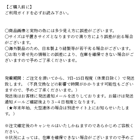
【ご購入前に】
ご利用ガイドを必ずお読み下さい。
○商品画像と実物の色には多少見え方に誤差がございます。
○サイズは平置きサイズとなりますので測り方により誤差が出る場合
がございます。
○海外製品のため、日本製より縫製等が若干劣る場合がございます。
○お取り寄せ先の情報との誤差により、在庫を確保できない場合がご
ざいますので予めご了承くださいませ。
発着期間：ご注文を頂いてから、7日~15日程度（休業日除く）で発送
致します。（不良交換などの影響で時間がかかります可能性もござい
ますので、予めご了承くださいませ。）
発送後はお客様に発送通知メールを送りしております。お届けは発送
通知メールご確認後より３~４日程度となります。
（★年末年始、大型連休の場合は別途サイト上にお知らせいたしま
す。）
※注文確定後のキャンセルはいたしかねますのであらかじめご容赦く
ださい。
※状況によっては、在庫を確保できない場合がございますので予めご