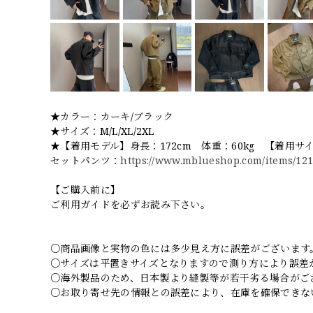
★カラー：カーキ/ブラック
★サイズ：M/L/XL/2XL
★【着用モデル】身長：172cm 体重：60kg 【着用サ
セットパンツ：
https://www.mblueshop.com/items/12
【ご購入前に】
ご利用ガイドを必ずお読み下さい。
○商品画像と実物の色には多少見え方に誤差がございます
○サイズは平置きサイズとなりますので測り方により誤差
○海外製品のため、日本製より縫製等が若干劣る場合がご
○お取り寄せ先の情報との誤差により、在庫を確保できな