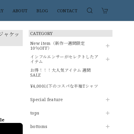
RY
ABOUT
BLOG
CONTACT
ージャケッ
CATEGORY
New item（新作一週間限定
10％OFF）
インフルエンサーがセレクトしたア
イテム
お得！！！大人気アイテム 週間
SALE
¥4,000以下のコスパな半袖Tシャツ
Special feature
tops
ble
bottoms