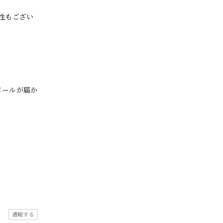
性もござい
メールが届か
通報する