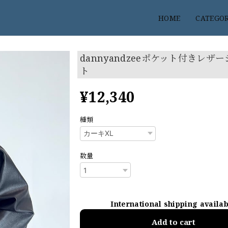
HOME
CATEGO
dannyandzeeポケット付きレザ
ト
¥12,340
種類
数量
International shipping availa
Add to cart