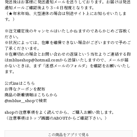
発送後はお客様に発送通知メールを送りしております。お届けは発送
通知メールご確認後より３~４日程度となります。
（★年末年始、大型連休の場合は別途サイト上にお知らせいたしま
す。）
※注文確定後のキャンセルはいたしかねますのであらかじめご容赦く
ださい。
※状況によっては、在庫を確保できない場合がございますので予めご
了承くださいませ。
※在庫切れの場合とお問い合わせの返信という当社よりご連絡する際
は
mblueshop@hotmail.com
から送信いたしますので、メールが届
かないときは、まず「迷惑メールのフォルダ」を確認をお願いいたし
ます。
公式insはこちら
お得なクーポンを配布
商品の新着情報はこちらから
@mblue__shopで検索
shopの注意事項をよく読んでから、ご購入お願い致します。
（注意事項はトップ画面のABOUTからご確認下さい。）
この商品をアプリで見る