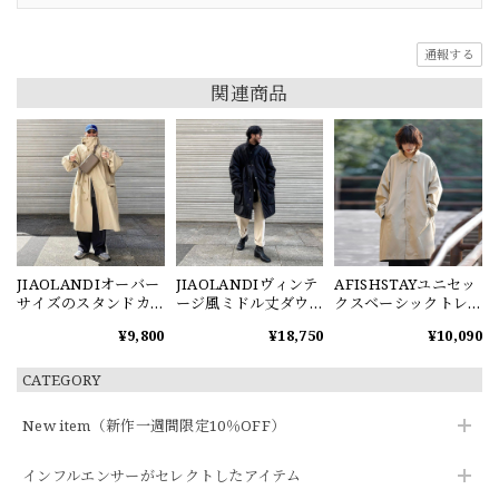
通報する
関連商品
JIAOLANDIオーバー
JIAOLANDIヴィンテ
AFISHSTAYユニセッ
サイズのスタンドカ
ージ風ミドル丈ダウ
クスベーシックトレ
ラートレンチコート
ンコート
ンチコート
¥9,800
¥18,750
¥10,090
CATEGORY
New item（新作一週間限定10％OFF）
インフルエンサーがセレクトしたアイテム