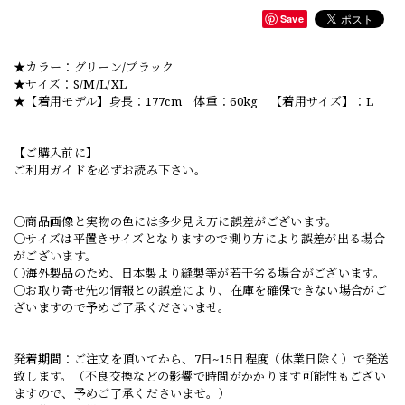
Save
★カラー：グリーン/ブラック
★サイズ：S/M/L/XL
★【着用モデル】身長：177cm 体重：60kg 【着用サイズ】：L
【ご購入前に】
ご利用ガイドを必ずお読み下さい。
○商品画像と実物の色には多少見え方に誤差がございます。
○サイズは平置きサイズとなりますので測り方により誤差が出る場合
がございます。
○海外製品のため、日本製より縫製等が若干劣る場合がございます。
○お取り寄せ先の情報との誤差により、在庫を確保できない場合がご
ざいますので予めご了承くださいませ。
発着期間：ご注文を頂いてから、7日~15日程度（休業日除く）で発送
致します。（不良交換などの影響で時間がかかります可能性もござい
ますので、予めご了承くださいませ。）