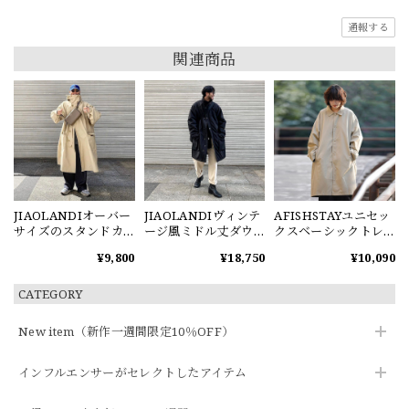
通報する
関連商品
JIAOLANDIオーバー
JIAOLANDIヴィンテ
AFISHSTAYユニセッ
サイズのスタンドカ
ージ風ミドル丈ダウ
クスベーシックトレ
ラートレンチコート
ンコート
ンチコート
¥9,800
¥18,750
¥10,090
CATEGORY
New item（新作一週間限定10％OFF）
インフルエンサーがセレクトしたアイテム