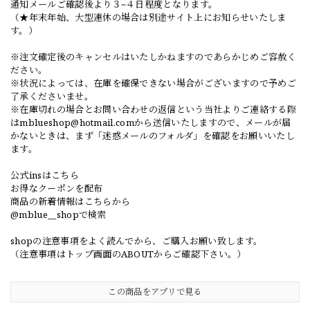
通知メールご確認後より３~４日程度となります。
（★年末年始、大型連休の場合は別途サイト上にお知らせいたしま
す。）
※注文確定後のキャンセルはいたしかねますのであらかじめご容赦く
ださい。
※状況によっては、在庫を確保できない場合がございますので予めご
了承くださいませ。
※在庫切れの場合とお問い合わせの返信という当社よりご連絡する際
は
mblueshop@hotmail.com
から送信いたしますので、メールが届
かないときは、まず「迷惑メールのフォルダ」を確認をお願いいたし
ます。
公式insはこちら
お得なクーポンを配布
商品の新着情報はこちらから
@mblue__shopで検索
shopの注意事項をよく読んでから、ご購入お願い致します。
（注意事項はトップ画面のABOUTからご確認下さい。）
この商品をアプリで見る