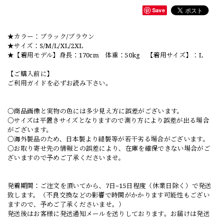
Save
★カラー：ブラック/ブラウン
★サイズ：S/M/L/XL/2XL
★【着用モデル】身長：170cm 体重：50kg 【着用サイズ】：L
【ご購入前に】
ご利用ガイドを必ずお読み下さい。
○商品画像と実物の色には多少見え方に誤差がございます。
○サイズは平置きサイズとなりますので測り方により誤差が出る場合
がございます。
○海外製品のため、日本製より縫製等が若干劣る場合がございます。
○お取り寄せ先の情報との誤差により、在庫を確保できない場合がご
ざいますので予めご了承くださいませ。
発着期間：ご注文を頂いてから、7日~15日程度（休業日除く）で発送
致します。（不良交換などの影響で時間がかかります可能性もござい
ますので、予めご了承くださいませ。）
発送後はお客様に発送通知メールを送りしております。お届けは発送