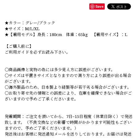
Save
★カラー：グレー/ブラック
★サイズ：M/L/XL
★【着用モデル】身長：180cm 体重：65kg 【着用サイズ】：L
【ご購入前に】
ご利用ガイドを必ずお読み下さい。
○商品画像と実物の色には多少見え方に誤差がございます。
○サイズは平置きサイズとなりますので測り方により誤差が出る場合
がございます。
○海外製品のため、日本製より縫製等が若干劣る場合がございます。
○お取り寄せ先の情報との誤差により、在庫を確保できない場合がご
ざいますので予めご了承くださいませ。
発着期間：ご注文を頂いてから、7日~15日程度（休業日除く）で発送
致します。（不良交換などの影響で時間がかかります可能性もござい
ますので、予めご了承くださいませ。）
発送後はお客様に発送通知メールを送りしております。お届けは発送