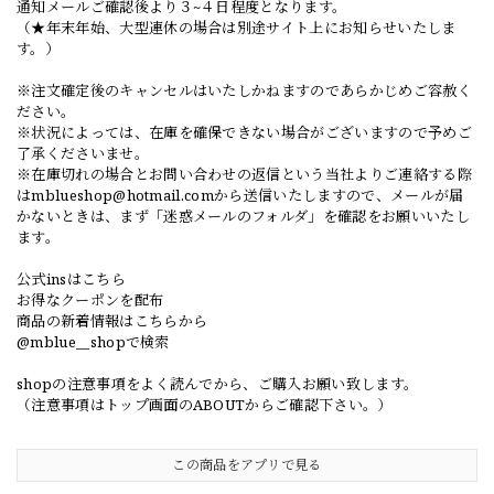
通知メールご確認後より３~４日程度となります。
（★年末年始、大型連休の場合は別途サイト上にお知らせいたしま
す。）
※注文確定後のキャンセルはいたしかねますのであらかじめご容赦く
ださい。
※状況によっては、在庫を確保できない場合がございますので予めご
了承くださいませ。
※在庫切れの場合とお問い合わせの返信という当社よりご連絡する際
は
mblueshop@hotmail.com
から送信いたしますので、メールが届
かないときは、まず「迷惑メールのフォルダ」を確認をお願いいたし
ます。
公式insはこちら
お得なクーポンを配布
商品の新着情報はこちらから
@mblue__shopで検索
shopの注意事項をよく読んでから、ご購入お願い致します。
（注意事項はトップ画面のABOUTからご確認下さい。）
この商品をアプリで見る