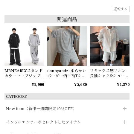
通報する
関連商品
MRNEARLYスタンド
dannyandze柔らかい
リラックス感リネン
カラーハーフジップ
ボーダー柄半袖Tシャ
長袖シャツ&ショート
スウェット
ツorショートパンツ
パンツセット
¥9,900
¥5,630
¥4,870
CATEGORY
New item（新作一週間限定10％OFF）
インフルエンサーがセレクトしたアイテム